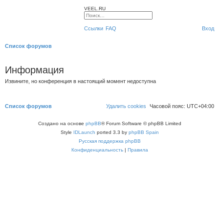
VEEL.RU
Р
а
П
с
о
Ссылки
FAQ
Вход
ш
и
и
с
р
к
П
Список форумов
е
н
н
о
ы
Информация
й
и
п
о
с
Извините, но конференция в настоящий момент недоступна
и
с
к
к
Список форумов
Удалить cookies
Часовой пояс:
UTC+04:00
Создано на основе
phpBB
® Forum Software © phpBB Limited
Style
IDLaunch
ported 3.3 by
phpBB Spain
Русская поддержка phpBB
Конфиденциальность
|
Правила