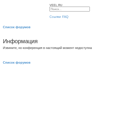
VEEL.RU
П
Р
о
а
Ссылки
FAQ
и
с
с
ш
к
и
Список форумов
р
е
н
н
Информация
ы
й
п
Извините, но конференция в настоящий момент недоступна
о
и
с
к
Список форумов