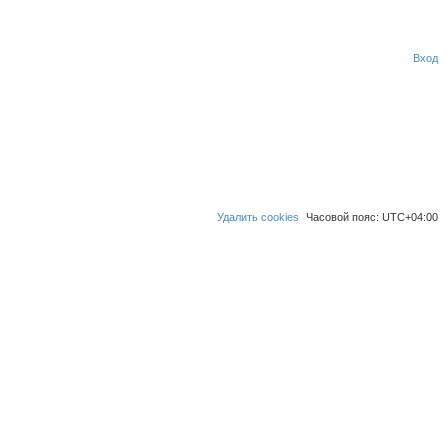
Вход
П
о
и
с
к
Удалить cookies
Часовой пояс:
UTC+04:00